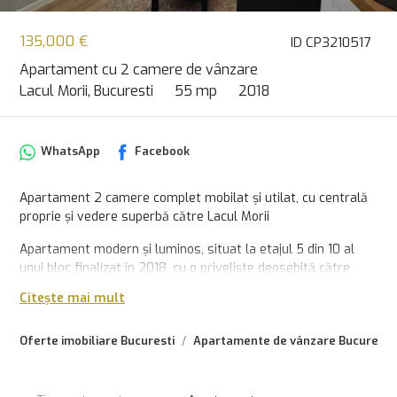
135,000 €
ID CP3210517
Apartament cu 2 camere de vânzare
Lacul Morii, Bucuresti
55 mp
2018
WhatsApp
Facebook
Apartament 2 camere complet mobilat și utilat, cu centrală
proprie și vedere superbă către Lacul Morii
Apartament modern și luminos, situat la etajul 5 din 10 al
unui bloc finalizat în 2018, cu o priveliște deosebită către
Lacul Morii.
Citește mai mult
Locuința este ideală atât pentru rezidență, cât și pentru
investiție, fiind pregătită pentru mutare imediată, fără
Oferte imobiliare Bucuresti
Apartamente de vânzare Bucuresti
costuri suplimentare.
Caracteristici principale: