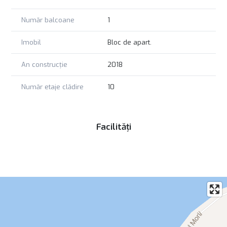
Ideal pentru locuit sau închiriere
Acces facil către zonele de interes din oraș
Număr balcoane
1
Un apartament modern, elegant și complet echipat, ce oferă
confort, intimitate și o vedere spectaculoasă, într-un imobil
Imobil
Bloc de apart.
construit recent.
An construcție
2018
Număr etaje clădire
10
Facilități