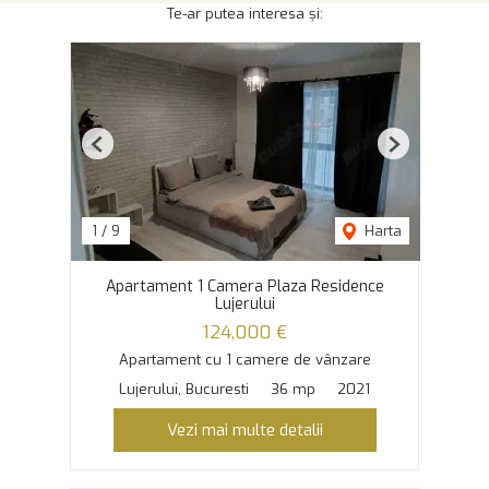
Te-ar putea interesa și:
Previous
Next
1
/
9
Harta
Apartament 1 Camera Plaza Residence
Lujerului
124,000 €
Apartament cu 1 camere de vânzare
Lujerului, Bucuresti
36 mp
2021
Vezi mai multe detalii