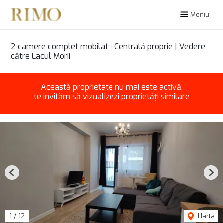
Meniu
2 camere complet mobilat | Centrală proprie | Vedere
către Lacul Morii
Această proprietate nu mai este activă,
te invităm să vizualizezi proprietăți similare
Previous
Nex
1
/
12
Harta