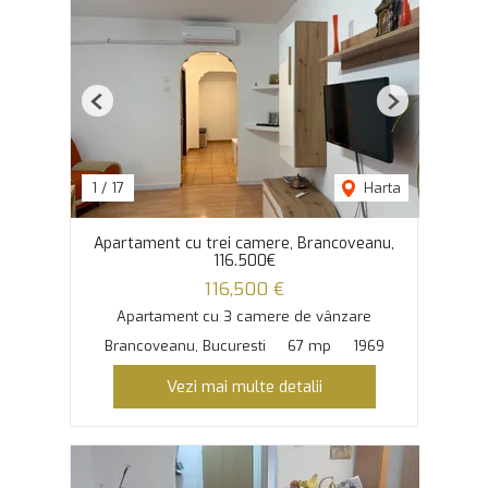
Previous
Next
1
/
17
Harta
Apartament cu trei camere, Brancoveanu,
116.500€
116,500 €
Apartament cu 3 camere de vânzare
Brancoveanu, Bucuresti
67 mp
1969
Vezi mai multe detalii