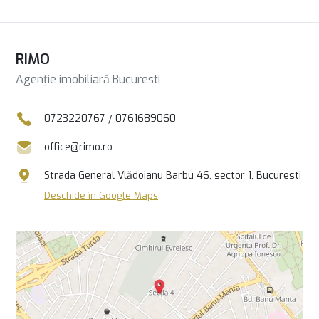
RIMO
Agenție imobiliară Bucuresti
0723220767
/
0761689060
office@rimo.ro
Strada General Vlădoianu Barbu 46, sector 1, Bucuresti
Deschide în Google Maps