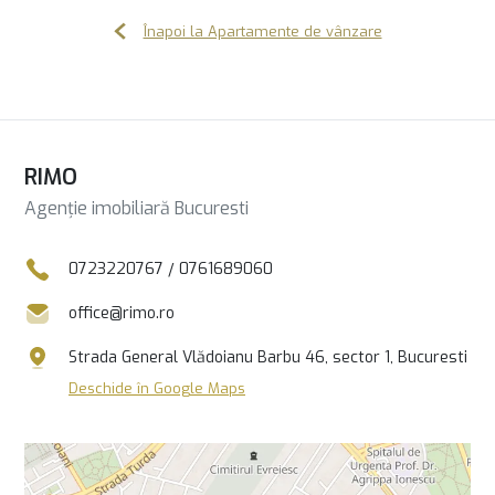
Înapoi la Apartamente de vânzare
RIMO
Agenție imobiliară Bucuresti
0723220767
/
0761689060
office@rimo.ro
Strada General Vlădoianu Barbu 46, sector 1, Bucuresti
Deschide în Google Maps