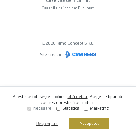
Case vile de închiriat
Case vile de închiriat Bucuresti
©
2026
Rimo Concept S.R.L.
Site creat în
Acest site folosește cookies,
află detalii
.
Alege ce tipuri de
cookies dorești să permitem:
Necesare
Statistică
Marketing
Accept tot
Resping tot