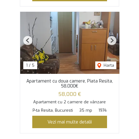
Previous
Next
1
/
5
Harta
Apartament cu doua camere, Piata Resita,
58.000€
58,000 €
Apartament cu 2 camere de vânzare
P-ta Resita, Bucuresti
35 mp
1974
Vezi mai multe detalii