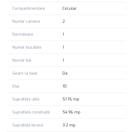
noi și camere de supraveghere pe scară și etaje.
Compartimentare
Circular
Zona? Excelentă. Metrou Râul Doamnei, autobuze,
restaurante, supermarketuri, centre comerciale, școli,
Număr camere
2
grădinițe, parcuri, totul la câțiva pași. Practic, ai orașul la
picioare, fără să alergi după el!
Dormitoare
1
Sună bine? RIMO vă invită cu drag la o vizionare!
Număr bucătării
1
Număr băi
1
Geam la baie
Da
Etaj
10
Suprafață utilă
51.76 mp
Suprafață construită
54.96 mp
Suprafață terasă
3.2 mp