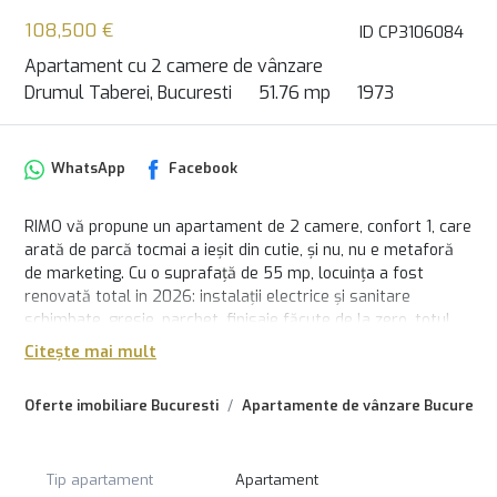
108,500 €
ID CP3106084
Apartament cu 2 camere de vânzare
Drumul Taberei, Bucuresti
51.76 mp
1973
WhatsApp
Facebook
RIMO vă propune un apartament de 2 camere, confort 1, care
arată de parcă tocmai a ieșit din cutie, și nu, nu e metaforă
de marketing. Cu o suprafață de 55 mp, locuința a fost
renovată total in 2026: instalații electrice și sanitare
schimbate, gresie, parchet, finisaje făcute de la zero, totul
curat, modern și gata de mutare!
Citește mai mult
Situat la etajul 10/10, cu compartimentare circulară,
Oferte imobiliare Bucuresti
Apartamente de vânzare Bucuresti
apartamentul oferă lumină naturală generoasă în living și
dormitor, plus o vedere frumoasă asupra orașului, genul de
priveliște care face cafeaua de dimineață să pară mai bună.
Blocul (1973) este reabilitat, creditabil, dotat cu două lifturi
Tip apartament
Apartament