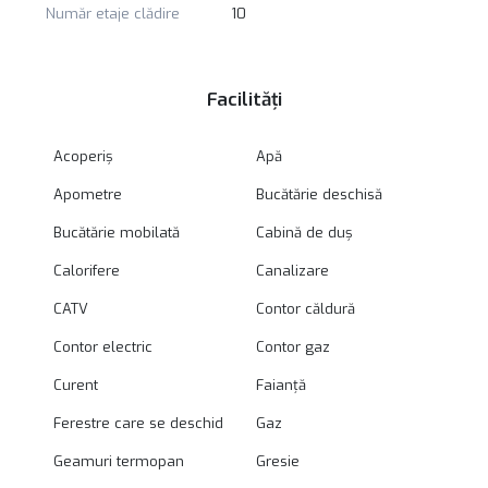
Număr etaje clădire
10
Facilități
Acoperiș
Apă
Apometre
Bucătărie deschisă
Bucătărie mobilată
Cabină de duș
Calorifere
Canalizare
CATV
Contor căldură
Contor electric
Contor gaz
Curent
Faianță
Ferestre care se deschid
Gaz
Geamuri termopan
Gresie