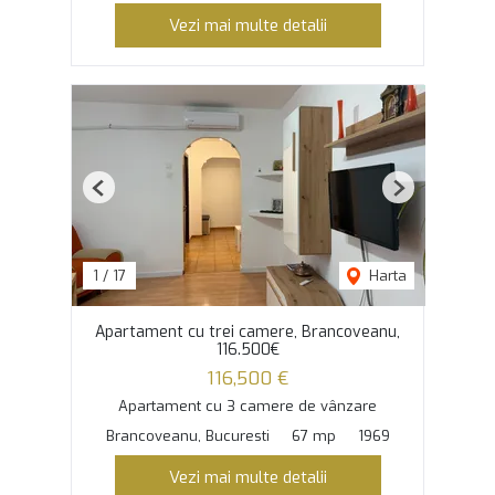
Vezi mai multe detalii
Previous
Next
1
/
17
Harta
Apartament cu trei camere, Brancoveanu,
116.500€
116,500 €
Apartament cu 3 camere de vânzare
Brancoveanu, Bucuresti
67 mp
1969
Vezi mai multe detalii