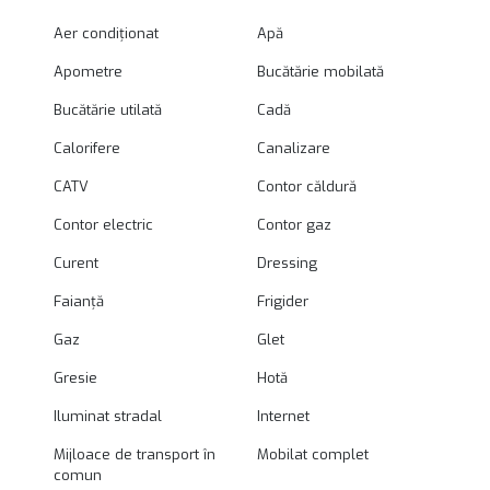
Aer condiționat
Apă
Apometre
Bucătărie mobilată
Bucătărie utilată
Cadă
Calorifere
Canalizare
CATV
Contor căldură
Contor electric
Contor gaz
Curent
Dressing
Faianță
Frigider
Gaz
Glet
Gresie
Hotă
Iluminat stradal
Internet
Mijloace de transport în
Mobilat complet
comun