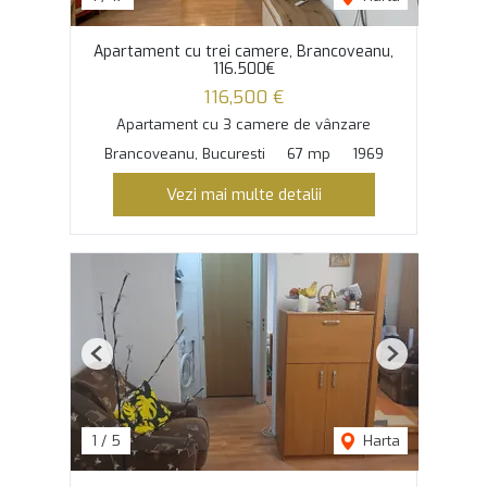
Apartament cu trei camere, Brancoveanu,
116.500€
116,500 €
Apartament cu 3 camere de vânzare
Brancoveanu, Bucuresti
67 mp
1969
Vezi mai multe detalii
Previous
Next
1
/
5
Harta