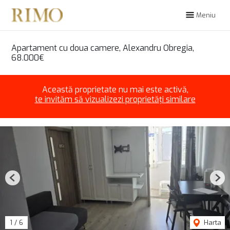
Meniu
Apartament cu doua camere, Alexandru Obregia,
68.000€
Această proprietate nu mai este activă,
te invităm să vizualizezi proprietăți similare
Previous
Nex
1
/
6
Harta