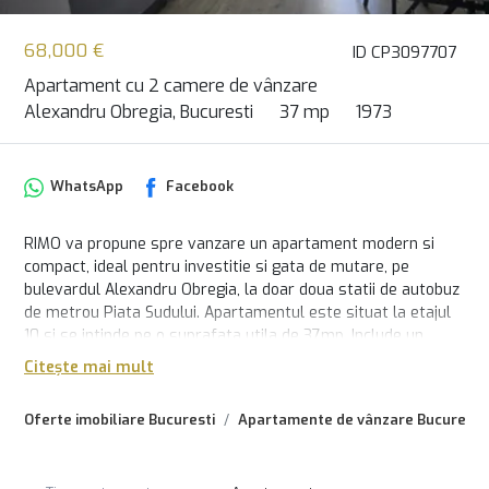
68,000 €
ID CP3097707
Apartament cu 2 camere de vânzare
Alexandru Obregia, Bucuresti
37 mp
1973
WhatsApp
Facebook
RIMO va propune spre vanzare un apartament modern si
compact, ideal pentru investitie si gata de mutare, pe
bulevardul Alexandru Obregia, la doar doua statii de autobuz
de metrou Piata Sudului. Apartamentul este situat la etajul
10 si se intinde pe o suprafata utila de 37mp. Include un
dormitor luminos, living atragator cu deschidere catre un
Citește mai mult
balcon excelent ca spatiu extra de depozitare, baie cu toate
facilitatile necesare si bucatarie complet utilata. Incalzire
Oferte imobiliare Bucuresti
Apartamente de vânzare Bucuresti
prin termoficare. 68.000€, disponibil acum!