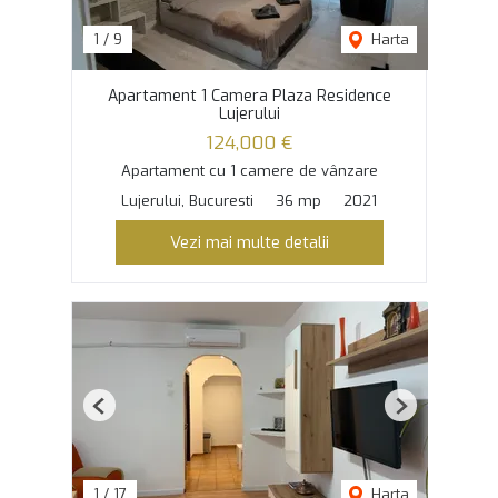
1
/
9
Harta
Apartament 1 Camera Plaza Residence
Lujerului
124,000 €
Apartament cu 1 camere de vânzare
Lujerului, Bucuresti
36 mp
2021
Vezi mai multe detalii
Previous
Next
1
/
17
Harta