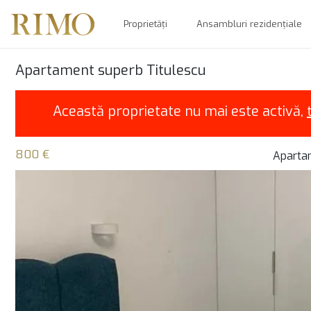
Proprietăți
Ansambluri rezidențiale
Apartament superb Titulescu
Această proprietate nu mai este activă,
800 €
Apartam