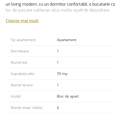
un living modern, cu un dormitor confortabil, o bucatarie c
loc de parcare subteran, plus multe spatii de depozitare.
Mobilierul si electrocasnicele din apartament sunt de cea m
Citește mai mult
Pentru mai multe detalii și pentru a programa o vizionare, n
informații suplimentare și vă poate ghida în procesul de în
cămin ideal pentru dumneavoastră.
Tip apartament
Apartament
Dormitoare
1
Număr băi
1
Suprafață utilă
70 mp
Număr terase
1
Imobil
Bloc de apart.
Număr etaje clădire
6