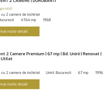
NT 2 CAMERE | DOROBANTI
gociabil)
cu 2 camere de închiriat
Bucuresti
47.64 mp
1968
 mai multe detalii
t 2 Camere Premium | 67 mp | Bd. Unirii | Renovat |
 Utilat
cu 2 camere de închiriat
Unirii, Bucuresti
67 mp
1996
 mai multe detalii