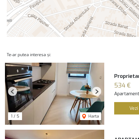
Te-ar putea interesa și:
Proprietar
534 €
Apartament 
Previous
Next
Vezi
1
/
5
Harta