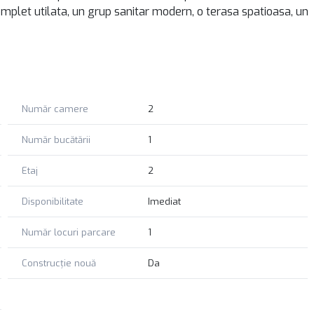
omplet utilata, un grup sanitar modern, o terasa spatioasa, un
ai buna calitate.
u ezitați să ne contactați. Echipa RIMO vă stă la dispoziție cu
chiriere a acestui apartament deosebit, care reprezintă un
Număr camere
2
Număr bucătării
1
Etaj
2
Disponibilitate
Imediat
Număr locuri parcare
1
Construcție nouă
Da