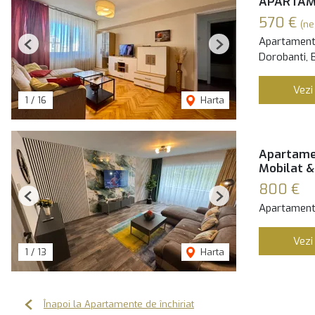
APARTAME
570 €
(ne
Apartament 
Previous
Next
Dorobanti, 
Vezi
1
/
16
Harta
Apartamen
Mobilat &
800 €
Previous
Next
Apartament 
Vezi
1
/
13
Harta
Înapoi la Apartamente de închiriat