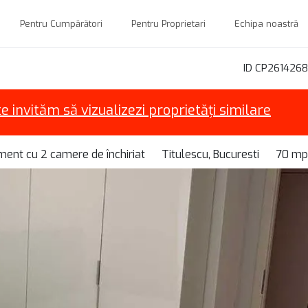
Pentru Cumpărători
Pentru Proprietari
Echipa noastră
ID CP2614268
te invităm să vizualizezi proprietăți similare
ent cu 2 camere de închiriat
Titulescu, Bucuresti
70 mp