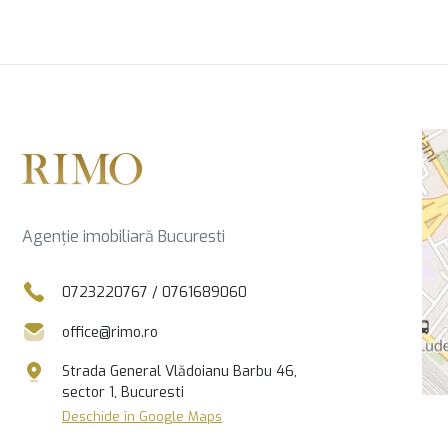
Agenție imobiliară Bucuresti
0723220767
/
0761689060
office@rimo.ro
Strada General Vlădoianu Barbu 46,
sector 1, Bucuresti
Deschide în Google Maps