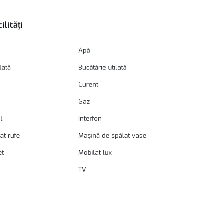
ilități
Apă
lată
Bucătărie utilată
Curent
Gaz
l
Interfon
at rufe
Mașină de spălat vase
et
Mobilat lux
TV