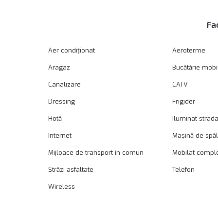
Fac
Aer condiționat
Aeroterme
Aragaz
Bucătărie mobi
Canalizare
CATV
Dressing
Frigider
Hotă
Iluminat strada
Internet
Mașină de spăl
Mijloace de transport în comun
Mobilat compl
Străzi asfaltate
Telefon
Wireless