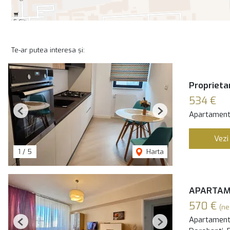
Te-ar putea interesa și:
Proprietar
534 €
Apartament 
Previous
Next
Vezi
1
/
5
Harta
APARTAME
570 €
(ne
Apartament 
Previous
Next