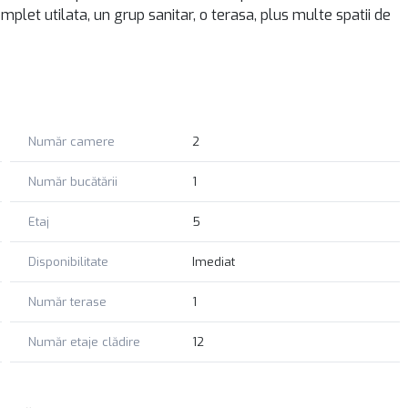
mplet utilata, un grup sanitar, o terasa, plus multe spatii de
ai buna caliate.
u ezitați să ne contactați. Echipa RIMO vă stă la dispoziție cu
chiriere a acestui apartament deosebit, care reprezintă un
Număr camere
2
Număr bucătării
1
Etaj
5
Disponibilitate
Imediat
Număr terase
1
Număr etaje clădire
12