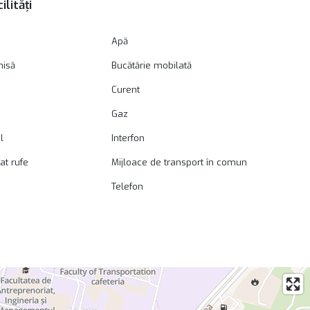
ilități
Apă
hisă
Bucătărie mobilată
Curent
Gaz
l
Interfon
at rufe
Mijloace de transport în comun
Telefon