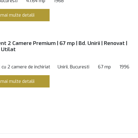
Bucuresti
47.64 mp
1968
 mai multe detalii
t 2 Camere Premium | 67 mp | Bd. Unirii | Renovat |
 Utilat
cu 2 camere de închiriat
Unirii, Bucuresti
67 mp
1996
 mai multe detalii