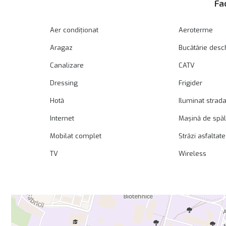
Fac
Aer condiționat
Aeroterme
Aragaz
Bucătărie desc
Canalizare
CATV
Dressing
Frigider
Hotă
Iluminat strada
Internet
Mașină de spăl
Mobilat complet
Străzi asfaltate
TV
Wireless