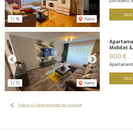
Dorobanti, 
Vezi
1
/
16
Harta
Apartamen
Mobilat &
800 €
Previous
Next
Apartament 
Vezi
1
/
13
Harta
Înapoi la Apartamente de închiriat