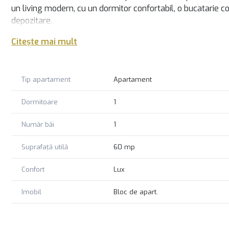
un living modern, cu un dormitor confortabil, o bucatarie co
depozitare.
Mobilierul si electrocasnicele din apartament sunt de cea m
Citește mai mult
Pentru mai multe detalii și pentru a programa o vizionare, n
informații suplimentare și vă poate ghida în procesul de în
cămin ideal pentru dumneavoastră.
Tip apartament
Apartament
Dormitoare
1
Număr băi
1
Suprafață utilă
60 mp
Confort
Lux
Imobil
Bloc de apart.