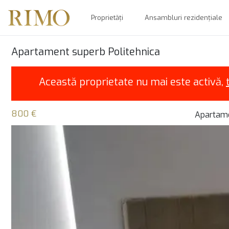
Proprietăți
Ansambluri rezidențiale
Apartament superb Politehnica
Această proprietate nu mai este activă,
800 €
Apartame