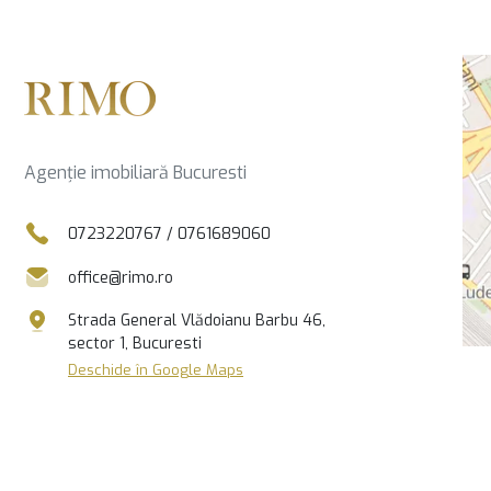
Agenție imobiliară Bucuresti
0723220767
/
0761689060
office@rimo.ro
Strada General Vlădoianu Barbu 46,
sector 1, Bucuresti
Deschide în Google Maps