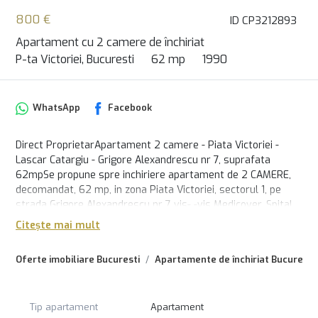
800 €
ID CP3212893
Apartament cu 2 camere de închiriat
P-ta Victoriei, Bucuresti
62 mp
1990
WhatsApp
Facebook
Direct ProprietarApartament 2 camere - Piata Victoriei -
Lascar Catargiu - Grigore Alexandrescu nr 7, suprafata
62mpSe propune spre inchiriere apartament de 2 CAMERE,
decomandat, 62 mp, in zona Piata Victoriei, sectorul 1, pe
strada Grigore Alexandrescu nr 7 vis- -vis Medicover, Spital
Grigore Alexandrescu, HotNewsAccesul la locatie se poate
Citește mai mult
realize din Bulevardul Lascar Catargiu, bulevardul Iancu de
Hunedoara sau Pasaj Victoria.Apartamentul este destinat
Oferte imobiliare Bucuresti
Apartamente de închiriat Bucuresti
atat spatiului de lucru birouri cat si spatiului de
locuit.Renovat complet cu materiale de cea mai buna
calitate.Apartamentul este foarte luminos, semimobilat si
Tip apartament
Apartament
utilat, cu finisaje de cea mai buna calitate. Dispune de loc de