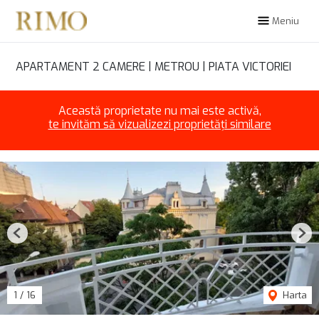
Meniu
APARTAMENT 2 CAMERE | METROU | PIATA VICTORIEI
Această proprietate nu mai este activă,
te invităm să vizualizezi proprietăți similare
Previous
Nex
1
/
16
Harta