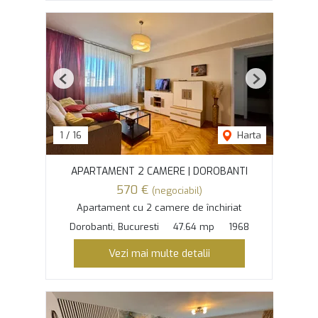
Previous
Next
1
/
16
Harta
APARTAMENT 2 CAMERE | DOROBANTI
570 €
(negociabil)
Apartament cu 2 camere de închiriat
Dorobanti, Bucuresti
47.64 mp
1968
Vezi mai multe detalii