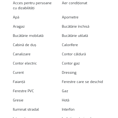
Acces pentru persoane
Aer condiționat
cu dizabilități
Apă
Apometre
Aragaz
Bucătărie închisă
Bucătărie mobilată
Bucătărie utilată
Cabină de duș
Calorifere
Canalizare
Contor căldură
Contor electric
Contor gaz
Curent
Dressing
Faianță
Ferestre care se deschid
Ferestre PVC
Gaz
Gresie
Hotă
Iluminat stradal
Interfon