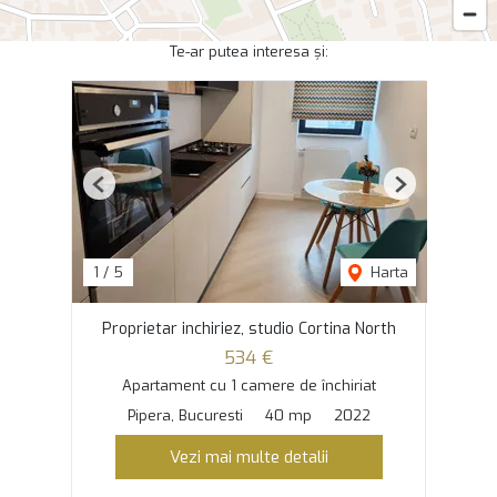
Te-ar putea interesa și:
Previous
Next
1
/
5
Harta
Proprietar inchiriez, studio Cortina North
534 €
Apartament cu 1 camere de închiriat
Pipera, Bucuresti
40 mp
2022
Vezi mai multe detalii