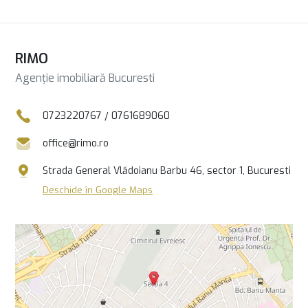
RIMO
Agenție imobiliară Bucuresti
0723220767
/
0761689060
office@rimo.ro
Strada General Vlădoianu Barbu 46, sector 1, Bucuresti
Deschide în Google Maps