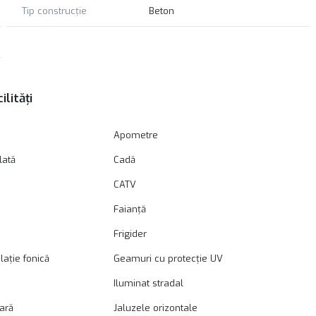
Tip construcție
Beton
ilități
Apometre
lată
Cadă
CATV
Faianță
Frigider
lație fonică
Geamuri cu protecție UV
Iluminat stradal
oară
Jaluzele orizontale