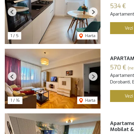
534 €
Apartament 
Previous
Next
Vezi
1
/
5
Harta
APARTAME
570 €
(ne
Apartament 
Previous
Next
Dorobanti, 
Vezi
1
/
16
Harta
Apartamen
Mobilat &