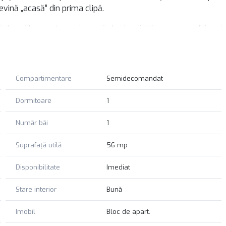
vină „acasă” din prima clipă.
de spălat, cuptor – și o zonă de zi aerisită, cu aer condiționat
e luminoasă și bine compartimentată, într-o zonă selectă și
litățile zonei centrale.
er mereu dorit. Vino la vizionare și descoperă-l pe viu – s-ar
Compartimentare
Semidecomandat
Dormitoare
1
Număr băi
1
Suprafață utilă
56 mp
Disponibilitate
Imediat
Stare interior
Bună
Imobil
Bloc de apart.