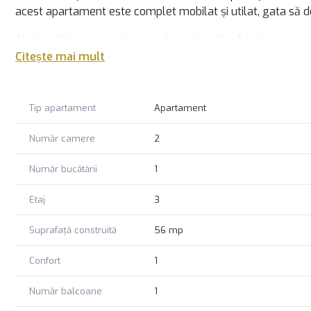
acest apartament este complet mobilat și utilat, gata să de
Ai o bucătărie separată, complet echipată – frigider, mașină 
și boiler, pentru confort garantat în orice sezon. Locuința 
Citește mai mult
liniștită, dar la doar câțiva pași de stațiile RATB și toate faci
Ideal pentru locuire, dar și ca investiție smart într-un carti
Tip apartament
Apartament
putea să nu-ți mai dorești altceva!
Număr camere
2
Număr bucătării
1
Etaj
3
Suprafață construită
56 mp
Confort
1
Număr balcoane
1