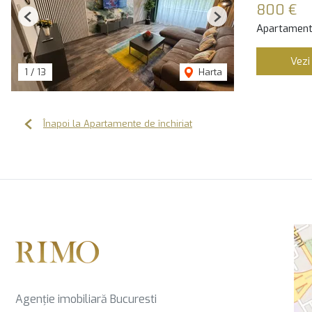
800 €
Previous
Next
Apartament 
Vezi
1
/
13
Harta
Înapoi la Apartamente de închiriat
Agenție imobiliară Bucuresti