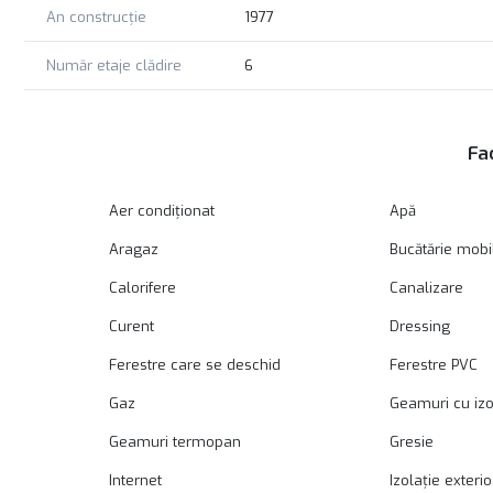
An construcție
1977
Număr etaje clădire
6
Fac
Aer condiționat
Apă
Aragaz
Bucătărie mobi
Calorifere
Canalizare
Curent
Dressing
Ferestre care se deschid
Ferestre PVC
Gaz
Geamuri cu izo
Geamuri termopan
Gresie
Internet
Izolație exteri