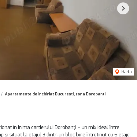
Next
Harta
Apartamente de închiriat Bucuresti, zona Dorobanti
nat în inima cartierului Dorobanți – un mix ideal între
și situat la etajul 3 dintr-un bloc bine întreținut cu 6 etaje,