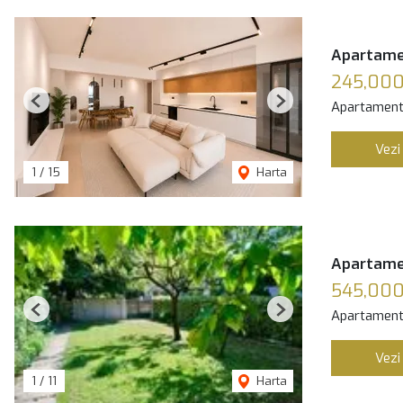
Apartamen
245,00
Apartament
Previous
Next
Vezi
1
/
15
Harta
Apartamen
545,00
Apartament
Previous
Next
Vezi
1
/
11
Harta