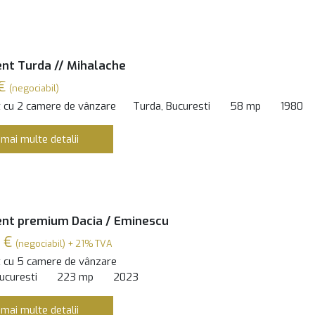
nt Turda // Mihalache
 €
(negociabil)
 cu 2 camere de vânzare
Turda, Bucuresti
58 mp
1980
 mai multe detalii
nt premium Dacia / Eminescu
 €
(negociabil) + 21% TVA
 cu 5 camere de vânzare
ucuresti
223 mp
2023
 mai multe detalii