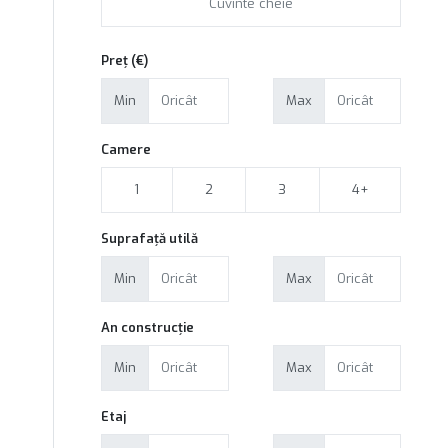
Preț (€)
Min
Max
Camere
1
2
3
4+
Suprafață utilă
Min
Max
An construcție
Min
Max
Etaj