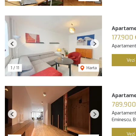
Apartame
177,900
Apartament
Previous
Next
Vezi
1
/
11
Harta
Apartame
789,900
Apartament
Previous
Next
Eminescu, B
Vezi