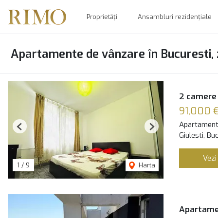
Proprietăți
Ansambluri rezidențiale
Apartamente de vânzare în Bucuresti, 
2 camere 
91,000 
Apartament
Previous
Next
Giulesti, Bu
Vezi
1
/
9
Harta
Apartamen