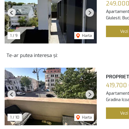
249,000
Apartament
Previous
Next
Giulesti, Bu
Vezi
1
/
9
Harta
Te-ar putea interesa și:
PROPRIETA
419,700
Apartament
Previous
Next
Gradina Icoa
Vezi
1
/
10
Harta