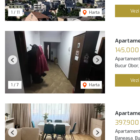
Vezi
1
/
11
Harta
Apartame
145,000
Apartament
Previous
Next
Bucur Obor,
Vezi
1
/
7
Harta
Apartamen
397,900
Apartament
Previous
Next
Baneasa, Bu