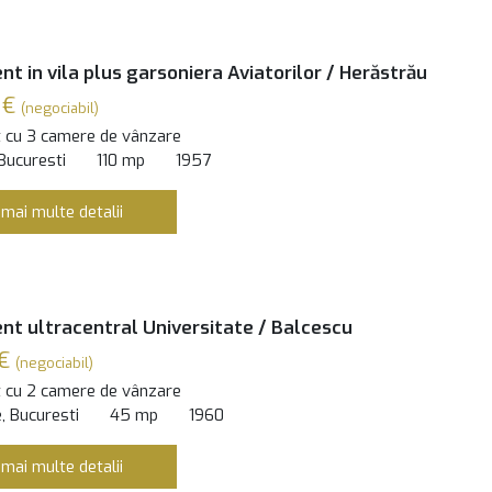
t in vila plus garsoniera Aviatorilor / Herăstrău
 €
(negociabil)
 cu 3 camere de vânzare
 Bucuresti
110 mp
1957
 mai multe detalii
t ultracentral Universitate / Balcescu
 €
(negociabil)
 cu 2 camere de vânzare
, Bucuresti
45 mp
1960
 mai multe detalii