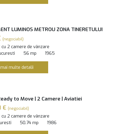
ENT LUMINOS METROU ZONA TINERETULUI
€
(negociabil)
 cu 2 camere de vânzare
ucuresti
56 mp
1965
 mai multe detalii
Ready to Move | 2 Camere | Aviatiei
0 €
(negociabil)
 cu 2 camere de vânzare
curesti
50.74 mp
1986