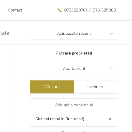
Contact
0723220767
/
0761689060
ltate
Actualizate recent
Filtrare proprietăți
Apartament
Vânzare
Închiriere
Giulesti (zonă în Bucuresti)