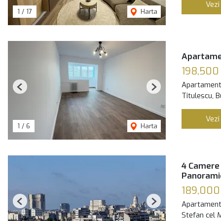
Vezi
1
/
17
Harta
Apartame
198,500
Apartament
Previous
Next
Titulescu, B
Vezi
1
/
6
Harta
4 Camere 
Panoramic
189,000
Apartament
Previous
Next
Stefan cel 