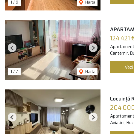
1
/
9
Harta
APARTAM
124,421 
Apartament
Previous
Next
Cantemir, B
Vezi
1
/
7
Harta
Locuință 
204,00
Apartament
Previous
Next
Aviatiei, Bu