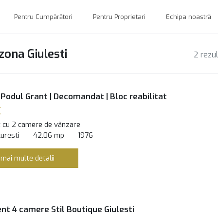
Pentru Cumpărători
Pentru Proprietari
Echipa noastră
zona Giulesti
2 rezu
Podul Grant | Decomandat | Bloc reabilitat
€
 cu 2 camere de vânzare
curesti
42.06 mp
1976
 mai multe detalii
t 4 camere Stil Boutique Giulesti