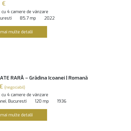
 €
 cu 4 camere de vânzare
curesti
85.7 mp
2022
 mai multe detalii
TE RARĂ – Grădina Icoanei | Romană
 €
(negociabil)
 cu 4 camere de vânzare
nei, Bucuresti
120 mp
1936
 mai multe detalii