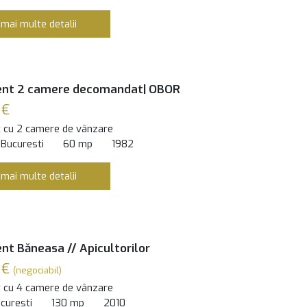
 mai multe detalii
nt 2 camere decomandat| OBOR
 €
 cu 2 camere de vânzare
 Bucuresti
60 mp
1982
 mai multe detalii
t Băneasa // Apicultorilor
 €
(negociabil)
 cu 4 camere de vânzare
curesti
130 mp
2010