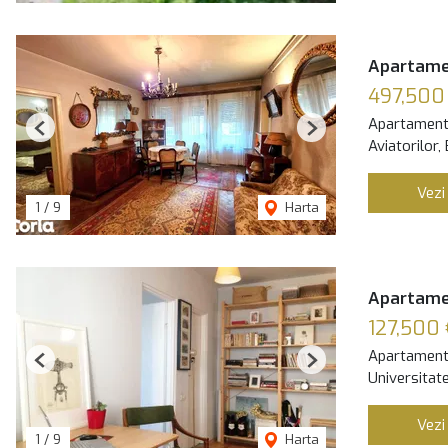
Apartamen
497,500
Apartament
Previous
Next
Aviatorilor,
Vezi
1
/
9
Harta
Apartamen
127,500
Apartament
Previous
Next
Universitate
Vezi
1
/
9
Harta