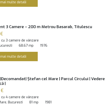
 mai multe detalii
nt 3 Camere – 200 m Metrou Basarab, Titulescu
 €
 cu 3 camere de vânzare
ucuresti
68.67 mp
1976
 mai multe detalii
|Decomandat| Ștefan cel Mare | Parcul Circului | Vedere
ă |
 €
 cu 4 camere de vânzare
Mare, Bucuresti
81 mp
1981