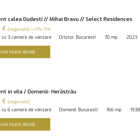
t calea Dudesti // Mihai Bravu // Select Residences
0 €
(negociabil) + 21% TVA
 cu 3 camere de vânzare
Dristor, Bucuresti
70 mp
2023
 mai multe detalii
t in vila / Domenii- Herăstrău
0 €
(negociabil)
 cu 6 camere de vânzare
Domenii, Bucuresti
166 mp
193
 mai multe detalii