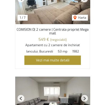
Previous
Next
1
/
7
Harta
COMISION 0| 2 camere | Centrala proprie| Mega
mall
549 €
(negociabil)
Apartament cu 2 camere de închiriat
Iancului, Bucuresti
53 mp
1982
Vezi mai multe detalii
Previous
Next