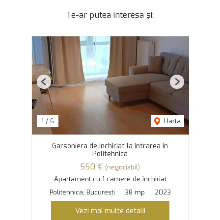
Te-ar putea interesa și:
Previous
Next
1
/
6
Harta
Garsoniera de inchiriat la intrarea in
Politehnica
550 €
(negociabil)
Apartament cu 1 camere de închiriat
Politehnica, Bucuresti
38 mp
2023
Vezi mai multe detalii