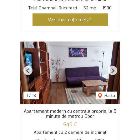
Teiul Doamnei, Bucuresti
52 mp
1986
Vezi mai multe detalii
Previous
Next
1
/
13
Harta
Apartament modern cu centrala proprie, la 5
minute de metrou Obor
549 €
Apartament cu 2 camere de închiriat