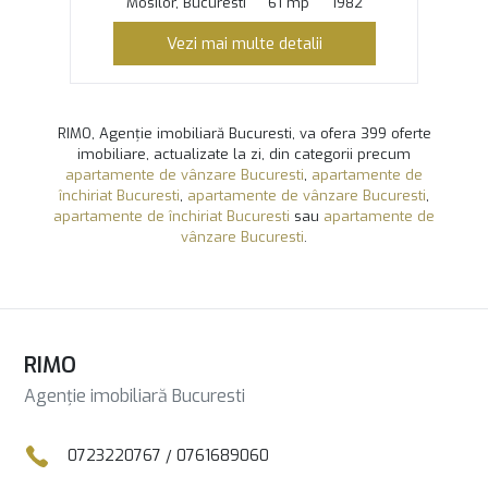
Mosilor, Bucuresti
61 mp
1982
Vezi mai multe detalii
RIMO, Agenție imobiliară Bucuresti, va ofera 399 oferte
imobiliare, actualizate la zi, din categorii precum
apartamente de vânzare Bucuresti
,
apartamente de
închiriat Bucuresti
,
apartamente de vânzare Bucuresti
,
apartamente de închiriat Bucuresti
sau
apartamente de
vânzare Bucuresti
.
RIMO
Agenție imobiliară Bucuresti
0723220767
/
0761689060