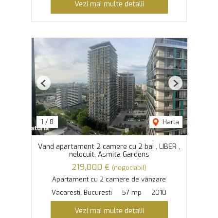
Vezi mai multe detalii
Previous
Next
1
/
8
Harta
Vand apartament 2 camere cu 2 bai , LIBER ,
nelocuit, Asmita Gardens
219,000 €
(negociabil)
Apartament cu 2 camere de vânzare
Vacaresti, Bucuresti
57 mp
2010
Vezi mai multe detalii