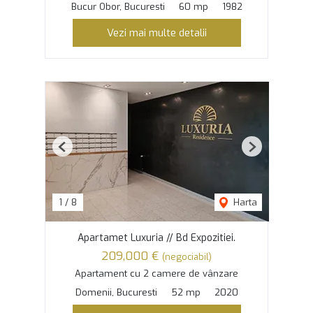
Bucur Obor, Bucuresti
60 mp
1982
Vezi mai multe detalii
Previous
Next
1
/
8
Harta
Apartamet Luxuria // Bd Expozitiei.
209,000 €
(negociabil)
Apartament cu 2 camere de vânzare
Domenii, Bucuresti
52 mp
2020