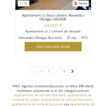
1
/
12
Harta
Apartament cu doua camere, Alexandru
Obregia, 68.000€
68,000 €
Apartament cu 2 camere de vânzare
Alexandru Obregia, Bucuresti
37 mp
1973
Vezi mai multe detalii
Pagina anterioară
...
Pagina următoare
1
2
8
RIMO, Agenție imobiliară Bucuresti, va ofera 398 oferte
imobiliare, actualizate la zi, din categorii precum
apartamente de vânzare Bucuresti
,
apartamente de
închiriat Bucuresti
,
apartamente de vânzare Bucuresti
,
apartamente de închiriat Bucuresti
sau
apartamente de