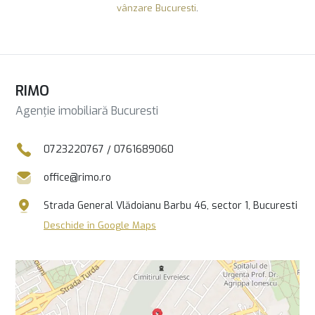
vânzare Bucuresti
.
RIMO
Agenție imobiliară Bucuresti
0723220767
/
0761689060
office@rimo.ro
Strada General Vlădoianu Barbu 46, sector 1, Bucuresti
Deschide în Google Maps