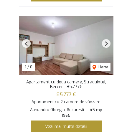
Previous
Next
1
/
8
Harta
Apartament cu doua camere, Straduintei,
Berceni, 85.777€
85,777 €
Apartament cu 2 camere de vânzare
Alexandru Obregia, Bucuresti
45 mp
1965
Vezi mai multe detalii