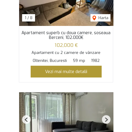
1
/
8
Harta
Apartament superb cu doua camere, soseaua
Berceni, 102.000€
102,000 €
Apartament cu 2 camere de vânzare
Oltenitei, Bucuresti
59 mp
1982
Vezi mai multe detalii
Previous
Next