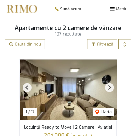
Sună acum
Meniu
Apartamente cu 2 camere de vânzare
107 rezultate
Caută din nou
Filtrează
Previous
Next
1
/
17
Harta
Locuință Ready to Move | 2 Camere | Aviatiei
204,000 €
(negociabil)