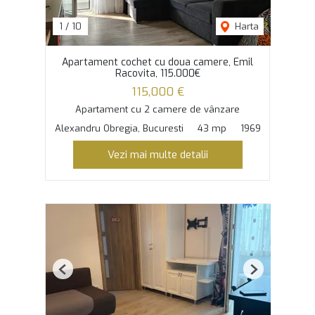
1
/
10
Harta
Apartament cochet cu doua camere, Emil
Racovita, 115.000€
115,000 €
Apartament cu 2 camere de vânzare
Alexandru Obregia, Bucuresti
43 mp
1969
Vezi mai multe detalii
Previous
Next