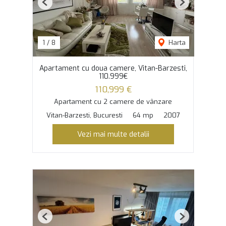
Previous
Next
1
/
8
Harta
Apartament cu doua camere, Vitan-Barzesti,
110.999€
110,999 €
Apartament cu 2 camere de vânzare
Vitan-Barzesti, Bucuresti
64 mp
2007
Vezi mai multe detalii
Previous
Next