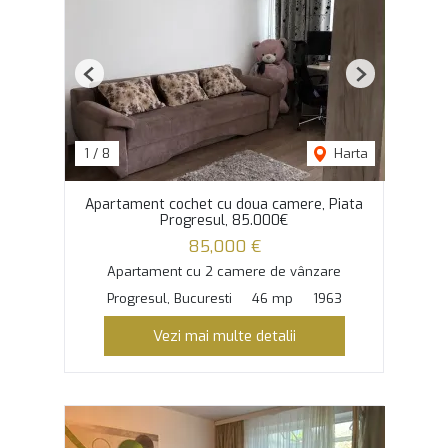
Previous
Next
1
/
8
Harta
Apartament cochet cu doua camere, Piata
Progresul, 85.000€
85,000 €
Apartament cu 2 camere de vânzare
Progresul, Bucuresti
46 mp
1963
Vezi mai multe detalii