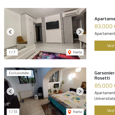
Apartamen
83,000 
Apartament
Previous
Next
Vezi
1
/
7
Harta
Garsoniera
Exclusivitate
Rosetti
85,000
Apartament
Previous
Next
Universitate
Vezi
1
/
13
Harta