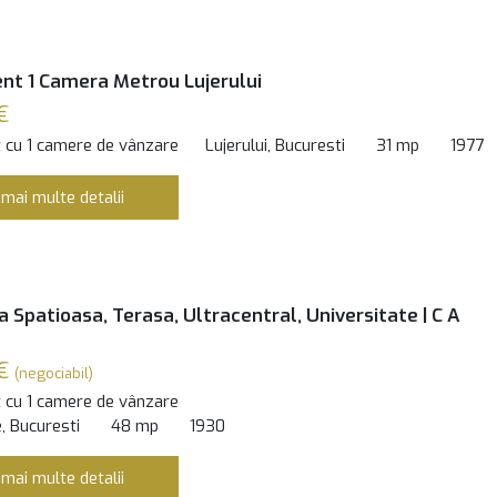
t 1 Camera Metrou Lujerului
€
 cu 1 camere de vânzare
Lujerului, Bucuresti
31 mp
1977
 mai multe detalii
 Spatioasa, Terasa, Ultracentral, Universitate | C A
 €
(negociabil)
 cu 1 camere de vânzare
, Bucuresti
48 mp
1930
 mai multe detalii