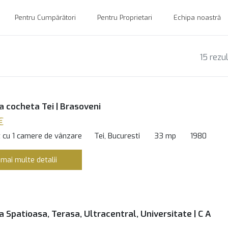
Pentru Cumpărători
Pentru Proprietari
Echipa noastră
15 rezu
a cocheta Tei | Brasoveni
€
 cu 1 camere de vânzare
Tei, Bucuresti
33 mp
1980
 mai multe detalii
 Spatioasa, Terasa, Ultracentral, Universitate | C A