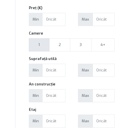
Preț (€)
Min
Max
Camere
1
2
3
4+
Suprafață utilă
Min
Max
An construcție
Min
Max
Etaj
Min
Max