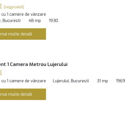
 €
(negociabil)
 cu 1 camere de vânzare
, Bucuresti
48 mp
1930
 mai multe detalii
t 1 Camera Metrou Lujerului
€
 cu 1 camere de vânzare
Lujerului, Bucuresti
31 mp
1969
 mai multe detalii