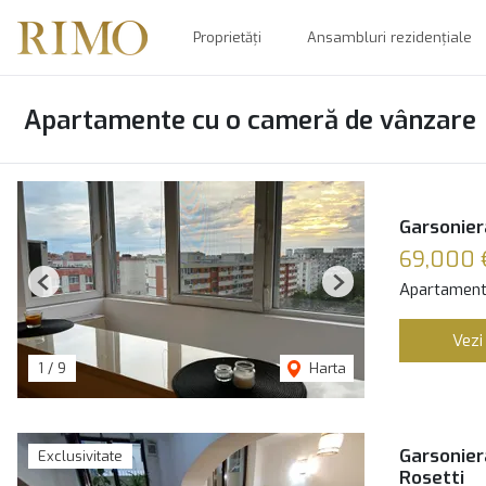
Proprietăți
Ansambluri rezidențiale
Apartamente cu o cameră de vânzare
Garsonier
69,000 
Apartament
Previous
Next
Vezi
1
/
9
Harta
Garsoniera
Exclusivitate
Rosetti