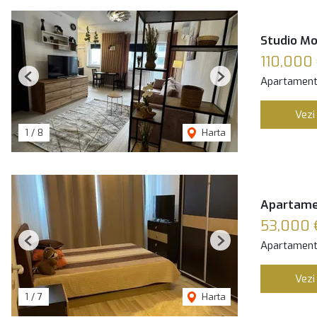
Studio Mo
110,000
Apartament
Previous
Next
Vezi
1
/
8
Harta
Apartamen
53,000 
Apartament
Previous
Next
Vezi
1
/
7
Harta