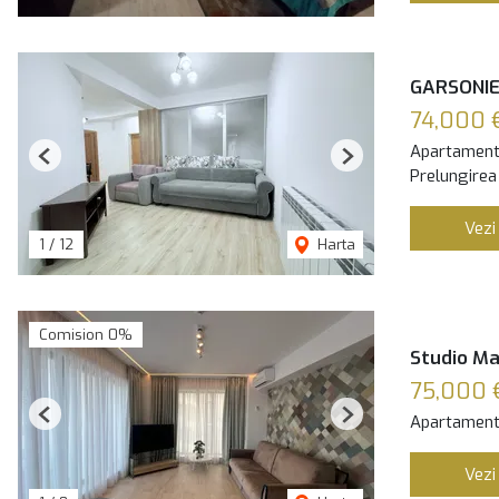
GARSONIE
74,000 
Apartament
Previous
Next
Prelungirea
Vezi
1
/
12
Harta
Comision 0%
Studio Ma
75,000 
Apartament
Previous
Next
Vezi