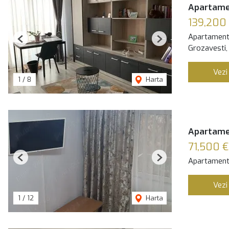
Apartame
139,200
Apartament
Previous
Next
Grozavesti,
Vezi
1
/
8
Harta
Apartamen
71,500 €
Apartament
Previous
Next
Vezi
1
/
12
Harta