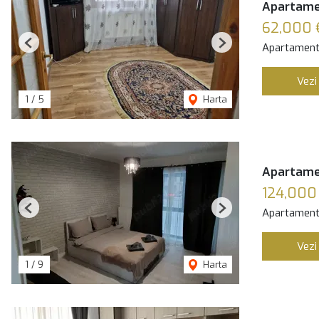
Apartamen
62,000 
Apartament
Previous
Next
Vezi
1
/
5
Harta
Apartamen
124,000
Apartament
Previous
Next
Vezi
1
/
9
Harta