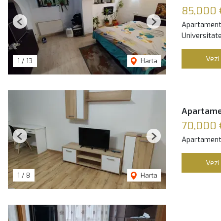
85,000
Apartament
Previous
Next
Universitate
Vezi
1
/
13
Harta
Apartamen
70,000 
Apartament
Previous
Next
Vezi
1
/
8
Harta