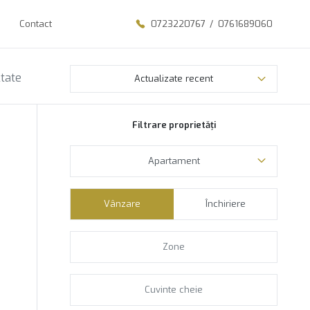
Contact
0723220767
/
0761689060
ltate
Actualizate recent
Filtrare proprietăți
Apartament
Vânzare
Închiriere