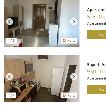
Apartamen
51,500 €
Apartament
Previous
Next
Vezi
1
/
5
Harta
Superb Ap
97,000 
Apartament
Previous
Next
Vezi
1
/
7
Harta